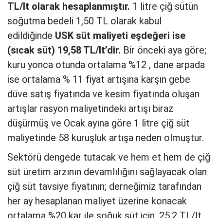
TL/lt olarak hesaplanmıştır.
1 litre çiğ sütün
soğutma bedeli 1,50 TL olarak kabul
edildiğinde
USK süt maliyeti eşdeğeri ise
(sıcak süt) 19,58 TL/lt’dir.
Bir önceki aya göre;
kuru yonca otunda ortalama %12 , dane arpada
ise ortalama % 11 fiyat artışına karşın gebe
düve satış fiyatında ve kesim fiyatında oluşan
artışlar rasyon maliyetindeki artışı biraz
düşürmüş ve Ocak ayına göre 1 litre çiğ süt
maliyetinde 58 kuruşluk artışa neden olmuştur.
Sektörü dengede tutacak ve hem et hem de çiğ
süt üretim arzının devamlılığını sağlayacak olan
çiğ süt tavsiye fiyatının; derneğimiz tarafından
her ay hesaplanan maliyet üzerine konacak
ortalama %20 kar ile soğuk süt için, 25,2 TL/lt