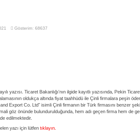
021
Gösterim: 68637
yılı yazısı. Ticaret Bakanlığı'nın ilgide kayıtlı yazısında, Pekin Tica
amasının oldukça altında fiyat taahhüdü ile Çinli firmalara peşin ö
nd Export Co. Ltd" isimli Çinli firmanın bir Türk firmasını benzer şekild
mali göz önünde bulundurulduğunda, hem adı geçen firma hem de genel
ade edilmektedir.
elen yazı için lütfen
tıklayın.