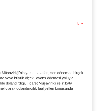
Empty
ret Müşavirliği'nin yazısına atfen, son dönemde birçok
deme veya büyük ölçekli avans ödemesi yoluyla
e dolandırdığı, Ticaret Müşavirliği ile irtibata
 olarak dolandırıcılık faaliyetleri konusunda