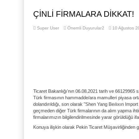
ÇINLI FIRMALARA DIKKAT!
Super User
Önemli Duyurular2
10 Ağustos 2
Ticaret Bakanlığı'nın 06.08.2021 tarih ve 66129965 sa
Türk firmasının hammadde/ara mamulleri piyasa ortal
dolandırıldığı, son olarak "Shen Yang Beılıxın Import a
geçmeden diğer Türk firmalarının da alım yapma ihti
firmalarımızın bilgilendirilmesinde yarar görüldüğü if
Konuya ilişkin olarak Pekin Ticaret Müşavirliğinden g