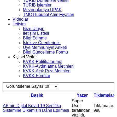
TÜRİB Dönemsel Veriler
TÜRİB İşlemler
Mezopotamya UPAK
TMO Hububat Alım Fiyatları
Videolar
İletişim
Bize Ulaşın
İletişim Listesi
Bilgi Edinme
İstek ve Önerileriniz.
Üye Memnuniyet Anketi
Bilgi Güncelleme Formu
Kişisel Veiler
KVKK-Politikalarımız
KVKK-Aydınlatma Metinleri
KVKK-Açık Rıza Metinleri
KVKK-Formlar
Görüntüleme Sayısı
Başlık
Yazar
Tıklamalar
Super
AB’nin Dijital Kovid-19 Sertifika
User
Tıklamalar:
Sistemine Ülkemizin Dâhil Edilmesi
tarafından
998
yazıldı.