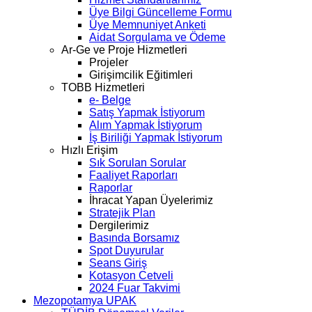
Üye Bilgi Güncelleme Formu
Üye Memnuniyet Anketi
Aidat Sorgulama ve Ödeme
Ar-Ge ve Proje Hizmetleri
Projeler
Girişimcilik Eğitimleri
TOBB Hizmetleri
e- Belge
Satış Yapmak İstiyorum
Alım Yapmak İstiyorum
İş Biriliği Yapmak İstiyorum
Hızlı Erişim
Sık Sorulan Sorular
Faaliyet Raporları
Raporlar
İhracat Yapan Üyelerimiz
Stratejik Plan
Dergilerimiz
Basında Borsamız
Spot Duyurular
Seans Giriş
Kotasyon Cetveli
2024 Fuar Takvimi
Mezopotamya UPAK