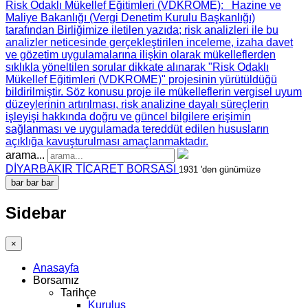
Risk Odaklı Mükellef Eğitimleri (VDKROME)
: Hazine ve
Maliye Bakanlığı (Vergi Denetim Kurulu Başkanlığı)
tarafından Birliğimize iletilen yazıda; risk analizleri ile bu
analizler neticesinde gerçekleştirilen inceleme, izaha davet
ve gözetim uygulamalarına ilişkin olarak mükelleflerden
sıklıkla yöneltilen sorular dikkate alınarak "Risk Odaklı
Mükellef Eğitimleri (VDKROME)" projesinin yürütüldüğü
bildirilmiştir. Söz konusu proje ile mükelleflerin vergisel uyum
düzeylerinin artırılması, risk analizine dayalı süreçlerin
işleyişi hakkında doğru ve güncel bilgilere erişimin
sağlanması ve uygulamada tereddüt edilen hususların
açıklığa kavuşturulması amaçlanmaktadır.
arama...
DİYARBAKIR TİCARET BORSASI
1931 'den günümüze
bar
bar
bar
Sidebar
×
Anasayfa
Borsamız
Tarihçe
Kuruluş