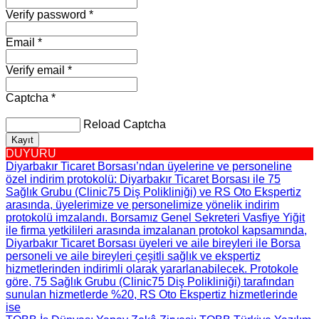
Verify password *
Email *
Verify email *
Captcha *
Reload Captcha
Kayıt
DUYURU
Diyarbakır Ticaret Borsası’ndan üyelerine ve personeline
özel indirim protokolü
: Diyarbakır Ticaret Borsası ile 75
Sağlık Grubu (Clinic75 Diş Polikliniği) ve RS Oto Ekspertiz
arasında, üyelerimize ve personelimize yönelik indirim
protokolü imzalandı. Borsamız Genel Sekreteri Vasfiye Yiğit
ile firma yetkilileri arasında imzalanan protokol kapsamında,
Diyarbakır Ticaret Borsası üyeleri ve aile bireyleri ile Borsa
personeli ve aile bireyleri çeşitli sağlık ve ekspertiz
hizmetlerinden indirimli olarak yararlanabilecek. Protokole
göre, 75 Sağlık Grubu (Clinic75 Diş Polikliniği) tarafından
sunulan hizmetlerde %20, RS Oto Ekspertiz hizmetlerinde
ise