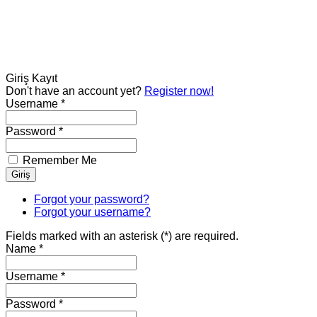
Giriş
Kayıt
Don't have an account yet?
Register now!
Username *
Password *
Remember Me
Forgot your password?
Forgot your username?
Fields marked with an asterisk (*) are required.
Name *
Username *
Password *