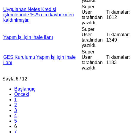
yazıldı.
Super
Uygulanan Nefes Kredisi
User
Tıklamalar:
işlemlerinde %25 ciro kaybı kriteri
tarafından
1012
kaldırılmıştır.
yazıldı.
Super
User
Tıklamalar:
Yapım İşi için ihale ilanı
tarafından
1349
yazıldı.
Super
GES Kurulumu Yapım İşi için ihale
User
Tıklamalar:
ilanı
tarafından
1183
yazıldı.
Sayfa 6 / 12
Başlangıç
Önceki
1
2
3
4
5
6
7