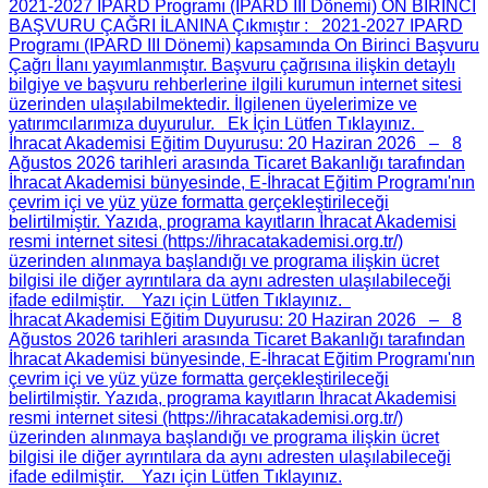
2021-2027 IPARD Programı (IPARD III Dönemi) ON BİRİNCİ
BAŞVURU ÇAĞRI İLANINA Çıkmıştır
: 2021-2027 IPARD
Programı (IPARD III Dönemi) kapsamında On Birinci Başvuru
Çağrı İlanı yayımlanmıştır. Başvuru çağrısına ilişkin detaylı
bilgiye ve başvuru rehberlerine ilgili kurumun internet sitesi
üzerinden ulaşılabilmektedir. İlgilenen üyelerimize ve
yatırımcılarımıza duyurulur. Ek İçin Lütfen Tıklayınız.
İhracat Akademisi Eğitim Duyurusu
: 20 Haziran 2026 – 8
Ağustos 2026 tarihleri arasında Ticaret Bakanlığı tarafından
İhracat Akademisi bünyesinde, E-İhracat Eğitim Programı'nın
çevrim içi ve yüz yüze formatta gerçekleştirileceği
belirtilmiştir. Yazıda, programa kayıtların İhracat Akademisi
resmi internet sitesi (https://ihracatakademisi.org.tr/)
üzerinden alınmaya başlandığı ve programa ilişkin ücret
bilgisi ile diğer ayrıntılara da aynı adresten ulaşılabileceği
ifade edilmiştir. Yazı için Lütfen Tıklayınız.
İhracat Akademisi Eğitim Duyurusu
: 20 Haziran 2026 – 8
Ağustos 2026 tarihleri arasında Ticaret Bakanlığı tarafından
İhracat Akademisi bünyesinde, E-İhracat Eğitim Programı'nın
çevrim içi ve yüz yüze formatta gerçekleştirileceği
belirtilmiştir. Yazıda, programa kayıtların İhracat Akademisi
resmi internet sitesi (https://ihracatakademisi.org.tr/)
üzerinden alınmaya başlandığı ve programa ilişkin ücret
bilgisi ile diğer ayrıntılara da aynı adresten ulaşılabileceği
ifade edilmiştir. Yazı için Lütfen Tıklayınız.