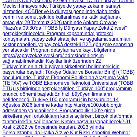
TOBB İş Dünyası Yapay Zekâ Zirvesi
: TOBB Türkiye Yazılım
Meclisi himayesinde, Türkiye'de yapay zekânın sanayi,
hizmetler, KOBİ'ler ve iş dünyası genelinde daha etkin,
verimli ve somut şekilde kullanılmasına katkı sağlamak
amacıyla; 29 Temmuz 2026 tarihinde Ankara Crowne
Plaza'da 09:30'da "TOBB İş Dünyası Yapay Zekâ Zirvesi"
gerçekleştirilecektir. Program kapsamında; protokol
konuşmaları, yapay zekâ stratejileri ve uygulama sunumları,
sektör panelleri, yapay zekâ destekli B2B görüşme seansları
yer alacaktır. Program detaylarına ve kayıt bilgilerine
https://yapayzekazirvesi.org/ adresinden erişim
sağlanabilmektedir. Kayıtlar link üzerinden 22
Türkiye’nin en hızlı büyüyen şirketlerini belirlemek için
başvurular başladı
: Türkiye Odalar ve Borsalar Birliği (TOBB)
öncülüğünde, Türkiye Ekonomi Politikaları Araştırma Vakfı
(TEPAV) ve TOBB Ekonomi ve Teknoloji Üniversitesi (TOBB
ETÜ) iş birliğinde gerçekleştirilen “Türkiye 100” programının
onuncu dönemi başladı.​ En hızlı büyüyen firmaların
belirleneceği Türkiye 100 programı için başvurular, 14
Ağustos 2026 tarihine kadar http://turkiye100.tobb.org.tr
adresinden yapılabilecek. Programda ilk 100’e giren
şirketlere yeni ortaklıkların kapısı açılırken, birçok platformda
tanıtım imkânı sağlanacak. Kimler başvuru yapabilecek? 31
Aralık 2022 ve öncesinde kurulan, 2023 yılında
Borsa İstanbul'da Halka Arz ve Kur Riski Yönetimi Webinar