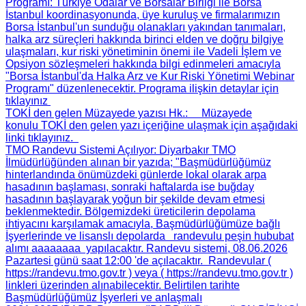
Programı
: Türkiye Odalar ve Borsalar Birliği ile Borsa
İstanbul koordinasyonunda, üye kuruluş ve firmalarımızın
Borsa İstanbul'un sunduğu olanakları yakından tanımaları,
halka arz süreçleri hakkında birinci elden ve doğru bilgiye
ulaşmaları, kur riski yönetiminin önemi ile Vadeli İşlem ve
Opsiyon sözleşmeleri hakkında bilgi edinmeleri amacıyla
"Borsa İstanbul'da Halka Arz ve Kur Riski Yönetimi Webinar
Programı" düzenlenecektir. Programa ilişkin detaylar için
tıklayınız
TOKİ den gelen Müzayede yazısı Hk.
: Müzayede
konulu TOKİ den gelen yazı içeriğine ulaşmak için aşağıdaki
linki tıklayınız.
TMO Randevu Sistemi Açılıyor
: Diyarbakır TMO
İlmüdürlüğünden alınan bir yazıda; "Başmüdürlüğümüz
hinterlandında önümüzdeki günlerde lokal olarak arpa
hasadının başlaması, sonraki haftalarda ise buğday
hasadının başlayarak yoğun bir şekilde devam etmesi
beklenmektedir. Bölgemizdeki üreticilerin depolama
ihtiyacını karşılamak amacıyla, Başmüdürlüğümüze bağlı
İşyerlerinde ve lisanslı depolarda randevulu peşin hububat
alımı aaaaaaaa yapılacaktır. Randevu sistemi, 08.06.2026
Pazartesi günü saat 12:00 'de açılacaktır. Randevular (
https://randevu.tmo.gov.tr ) veya ( https://randevu.tmo.gov.tr )
linkleri üzerinden alınabilecektir. Belirtilen tarihte
Başmüdürlüğümüz İşyerleri ve anlaşmalı